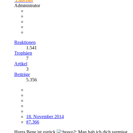
Lancelot
Administrator
Reaktionen
1.541
Trophäen
7
Artikel
3
Beiträge
5.356
18. November 2014
#7.366
Hurra Bene ist zurück
Man hab ich dich vermisst