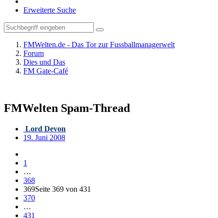
Erweiterte Suche
FMWelten.de - Das Tor zur Fussballmanagerwelt
Forum
Dies und Das
FM Gate-Café
FMWelten Spam-Thread
Lord Devon
19. Juni 2008
1
…
368
369
Seite 369 von 431
370
…
431