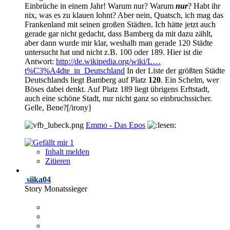
Einbrüche in einem Jahr! Warum nur? Warum
nur
? Habt ihr
nix, was es zu klauen lohnt? Aber nein, Quatsch, ich mag das
Frankenland mit seinen großen Städten. Ich hätte jetzt auch
gerade gar nicht gedacht, dass Bamberg da mit dazu zählt,
aber dann wurde mir klar, weshalb man gerade 120 Städte
untersucht hat und nicht z.B. 100 oder 189. Hier ist die
Antwort:
http://de.wikipedia.org/wiki/L…
t%C3%A4dte_in_Deutschland
In der Liste der größten Städte
Deutschlands liegt Bamberg auf Platz
120
. Ein Schelm, wer
Böses dabei denkt. Auf Platz 189 liegt übrigens Erftstadt,
auch eine schöne Stadt, nur nicht ganz so einbruchssicher.
Gelle, Bene?[/irony]
Emmo - Das Epos
1
Inhalt melden
Zitieren
siika04
Story Monatssieger