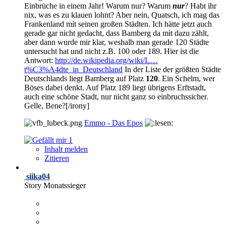
Einbrüche in einem Jahr! Warum nur? Warum
nur
? Habt ihr
nix, was es zu klauen lohnt? Aber nein, Quatsch, ich mag das
Frankenland mit seinen großen Städten. Ich hätte jetzt auch
gerade gar nicht gedacht, dass Bamberg da mit dazu zählt,
aber dann wurde mir klar, weshalb man gerade 120 Städte
untersucht hat und nicht z.B. 100 oder 189. Hier ist die
Antwort:
http://de.wikipedia.org/wiki/L…
t%C3%A4dte_in_Deutschland
In der Liste der größten Städte
Deutschlands liegt Bamberg auf Platz
120
. Ein Schelm, wer
Böses dabei denkt. Auf Platz 189 liegt übrigens Erftstadt,
auch eine schöne Stadt, nur nicht ganz so einbruchssicher.
Gelle, Bene?[/irony]
Emmo - Das Epos
1
Inhalt melden
Zitieren
siika04
Story Monatssieger