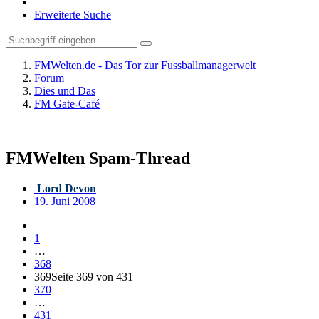
Erweiterte Suche
FMWelten.de - Das Tor zur Fussballmanagerwelt
Forum
Dies und Das
FM Gate-Café
FMWelten Spam-Thread
Lord Devon
19. Juni 2008
1
…
368
369
Seite 369 von 431
370
…
431