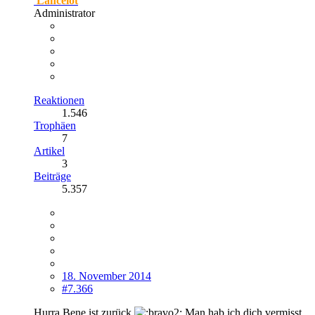
Lancelot
Administrator
Reaktionen
1.546
Trophäen
7
Artikel
3
Beiträge
5.357
18. November 2014
#7.366
Hurra Bene ist zurück
Man hab ich dich vermisst