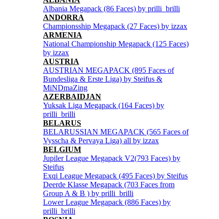
Albania Megapack (86 Faces) by prilli_brilli
ANDORRA
Championsship Megapack (27 Faces) by izzax
ARMENIA
National Championship Megapack (125 Faces)
by izzax
AUSTRIA
AUSTRIAN MEGAPACK (895 Faces of
Bundesliga & Erste Liga) by Steifus &
MiNDmaZing
AZERBAIDJAN
Yuksak Liga Megapack (164 Faces) by
prilli_brilli
BELARUS
BELARUSSIAN MEGAPACK (565 Faces of
Vysscha & Pervaya Liga) all by izzax
BELGIUM
Jupiler League Megapack V2(793 Faces) by
Steifus
Exqi League Megapack (495 Faces) by Steifus
Deerde Klasse Megapack (703 Faces from
Group A & B ) by prilli_brilli
Lower League Megapack (886 Faces) by
prilli_brilli