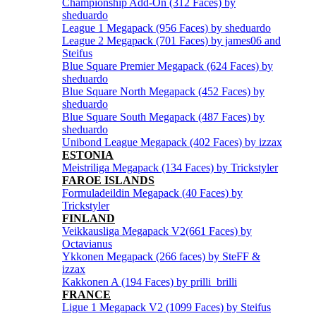
Championship Add-On (312 Faces) by
sheduardo
League 1 Megapack (956 Faces) by sheduardo
League 2 Megapack (701 Faces) by james06 and
Steifus
Blue Square Premier Megapack (624 Faces) by
sheduardo
Blue Square North Megapack (452 Faces) by
sheduardo
Blue Square South Megapack (487 Faces) by
sheduardo
Unibond League Megapack (402 Faces) by izzax
ESTONIA
Meistriliga Megapack (134 Faces) by Trickstyler
FAROE ISLANDS
Formuladeildin Megapack (40 Faces) by
Trickstyler
FINLAND
Veikkausliga Megapack V2(661 Faces) by
Octavianus
Ykkonen Megapack (266 faces) by SteFF &
izzax
Kakkonen A (194 Faces) by prilli_brilli
FRANCE
Ligue 1 Megapack V2 (1099 Faces) by Steifus