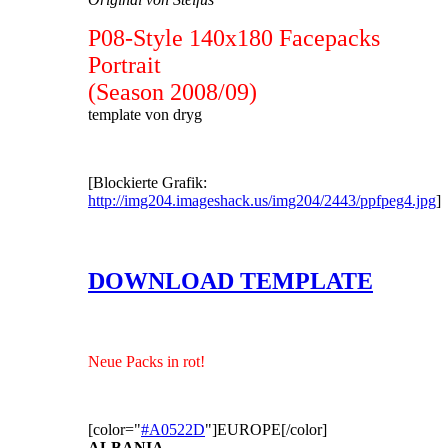
P08-Style 140x180 Facepacks
Portrait
(Season 2008/09)
template von dryg
[Blockierte Grafik:
http://img204.imageshack.us/img204/2443/ppfpeg4.jpg
]
DOWNLOAD TEMPLATE
Neue Packs in rot!
[color="
#A0522D
"]EUROPE[/color]
ALBANIA