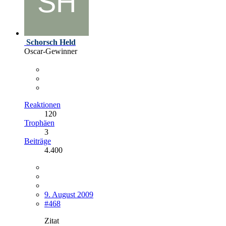
Schorsch Held
Oscar-Gewinner
Reaktionen
120
Trophäen
3
Beiträge
4.400
9. August 2009
#468
Zitat