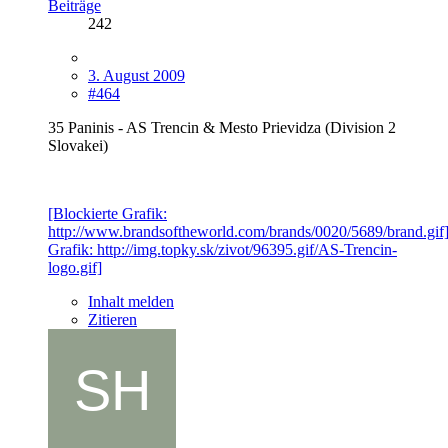
Beiträge
242
3. August 2009
#464
35 Paninis - AS Trencin & Mesto Prievidza (Division 2
Slovakei)
[Blockierte Grafik:
http://www.brandsoftheworld.com/brands/0020/5689/brand.gif]
Grafik: http://img.topky.sk/zivot/96395.gif/AS-Trencin-
logo.gif]
Inhalt melden
Zitieren