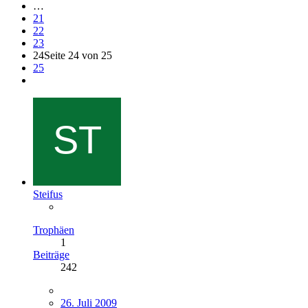
…
21
22
23
24
Seite 24 von 25
25
Steifus
Trophäen
1
Beiträge
242
26. Juli 2009