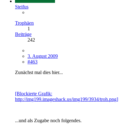
Steifus
Trophäen
1
Beiträge
242
3. August 2009
#463
Zunächst mal dies hier...
[Blockierte Grafik:
http://img199.imageshack.us/img199/3934/troh.png]
...und als Zugabe noch folgendes.