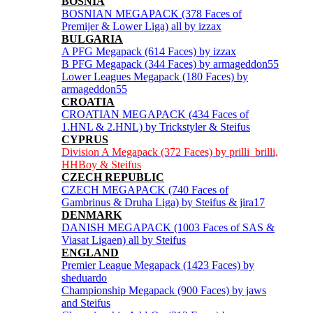
BOSNIA
BOSNIAN MEGAPACK (378 Faces of
Premijer & Lower Liga) all by izzax
BULGARIA
A PFG Megapack (614 Faces) by izzax
B PFG Megapack (344 Faces) by armageddon55
Lower Leagues Megapack (180 Faces) by
armageddon55
CROATIA
CROATIAN MEGAPACK (434 Faces of
1.HNL & 2.HNL) by Trickstyler & Steifus
CYPRUS
Division A Megapack (372 Faces) by prilli_brilli,
HHBoy & Steifus
CZECH REPUBLIC
CZECH MEGAPACK (740 Faces of
Gambrinus & Druha Liga) by Steifus & jira17
DENMARK
DANISH MEGAPACK (1003 Faces of SAS &
Viasat Ligaen) all by Steifus
ENGLAND
Premier League Megapack (1423 Faces) by
sheduardo
Championship Megapack (900 Faces) by jaws
and Steifus