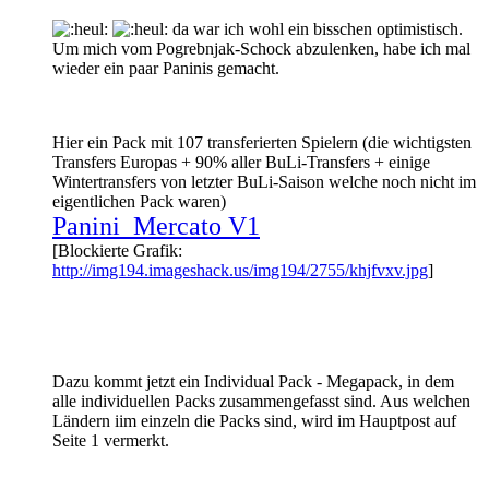
da war ich wohl ein bisschen optimistisch.
Um mich vom Pogrebnjak-Schock abzulenken, habe ich mal
wieder ein paar Paninis gemacht.
Hier ein Pack mit 107 transferierten Spielern (die wichtigsten
Transfers Europas + 90% aller BuLi-Transfers + einige
Wintertransfers von letzter BuLi-Saison welche noch nicht im
eigentlichen Pack waren)
Panini_Mercato V1
[Blockierte Grafik:
http://img194.imageshack.us/img194/2755/khjfvxv.jpg
]
Dazu kommt jetzt ein Individual Pack - Megapack, in dem
alle individuellen Packs zusammengefasst sind. Aus welchen
Ländern iim einzeln die Packs sind, wird im Hauptpost auf
Seite 1 vermerkt.