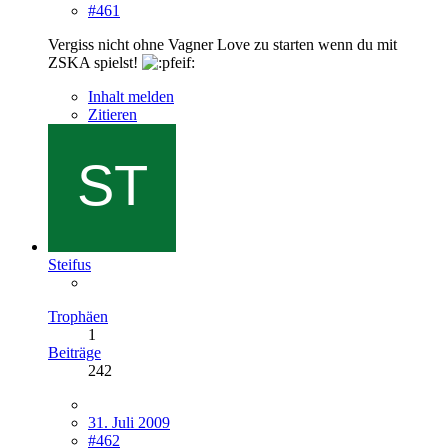
#461
Vergiss nicht ohne Vagner Love zu starten wenn du mit
ZSKA spielst!
Inhalt melden
Zitieren
Steifus
Trophäen
1
Beiträge
242
31. Juli 2009
#462