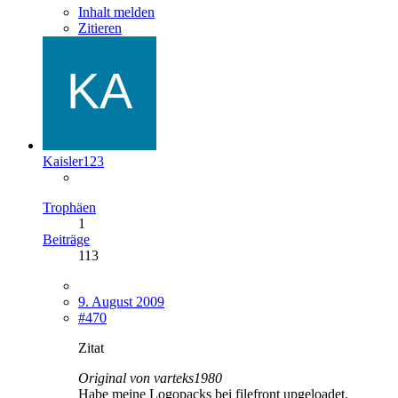
Inhalt melden
Zitieren
Kaisler123
Trophäen
1
Beiträge
113
9. August 2009
#470
Zitat
Original von varteks1980
Habe meine Logopacks bei filefront upgeloadet.