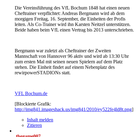
Die Vereinsführung des VfL Bochum 1848 hat einen neuen
Cheftrainer verpflichtet: Andreas Bergmann wird ab dem
morgigen Freitag, 16. September, die Einheiten der Profis
leiten. Als Co-Trainer wird ihn Karsten Neitzel unterstützen.
Beide haben beim VfL einen Vertrag bis 2013 unterschrieben.
Bergmann war zuletzt als Cheftrainer der Zweiten
Mannschaft von Hannover 96 aktiv und wird ab 13:30 Uhr
zum ersten Mal mit seinen neuen Spielern auf dem Platz
stehen. Die Einheit findet auf einem Nebenplatz des
rewirpowerSTADIONs statt.
VFL Bochum.de
[Blockierte Grafik:
http://img841.imageshack.us/img841/2010/ey522fe4ld8t.png
]
Inhalt melden
Zitieren
thegame007