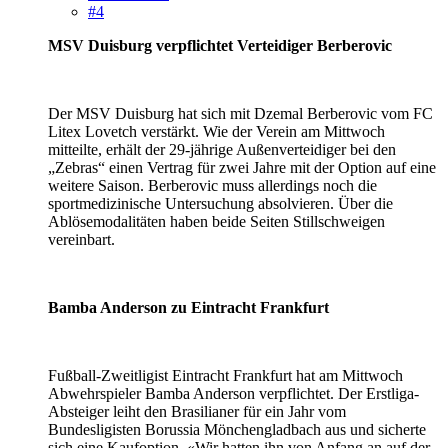
#4
MSV Duisburg verpflichtet Verteidiger Berberovic
Der MSV Duisburg hat sich mit Dzemal Berberovic vom FC
Litex Lovetch verstärkt. Wie der Verein am Mittwoch
mitteilte, erhält der 29-jährige Außenverteidiger bei den
„Zebras“ einen Vertrag für zwei Jahre mit der Option auf eine
weitere Saison. Berberovic muss allerdings noch die
sportmedizinische Untersuchung absolvieren. Über die
Ablösemodalitäten haben beide Seiten Stillschweigen
vereinbart.
Bamba Anderson zu Eintracht Frankfurt
Fußball-Zweitligist Eintracht Frankfurt hat am Mittwoch
Abwehrspieler Bamba Anderson verpflichtet. Der Erstliga-
Absteiger leiht den Brasilianer für ein Jahr vom
Bundesligisten Borussia Mönchengladbach aus und sicherte
sich eine Kaufoption. «Wir hatten ihn von Anfang an auf der