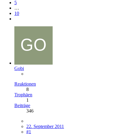
5
…
10
Gobi
Reaktionen
8
Trophäen
1
Beiträge
346
22. September 2011
#1