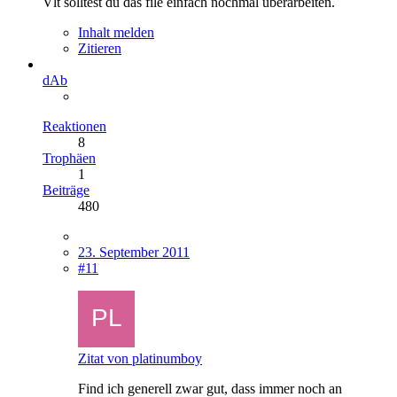
Vlt solltest du das file einfach nochmal überarbeiten.
Inhalt melden
Zitieren
dAb
Reaktionen
8
Trophäen
1
Beiträge
480
23. September 2011
#11
Zitat von platinumboy
Find ich generell zwar gut, dass immer noch an