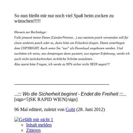
So nun bleibt mir nur noch viel Spaß beim zocken zu
wünschen!!!!!
Hinweis zur Rechtslage:
Falls jemand meine Daten (Länder/Vereine...) aus meinem patch verwenden will für
einen anderen patch oder so, dann bitte um Erlaubnis fragen. Daten unterliegen
dem COPYRIGHT. Auch wenn Sie "nur" als Download angeboten werden. Und
nachdem ich weiss, was demjenigen dann passiert, aus eigener Erfahrung, werde ich
auch nicht zurückschrecken rechtliche Schritte anzuleiten.
Also zuerst bitte Fragen, ich werde zu 90% sicher nicht NEIN sagen!!!
----------------------------------------------------------------
...::: Wo die Sicherheit beginnt - Endet die Freiheit :::...
[sign=5]SK RAPID WIEN[/sign]
96 Mal editiert, zuletzt von
Gobi
(
28. Juni 2012
)
1
Inhalt melden
Zitieren