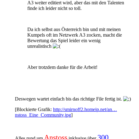
A3 weiter editiert wird, aber das mit den Talenten
finde ich leider nicht so toll.
Da ich selbst aus Österreich bin und mit meinen
Kumpels oft im Netzwerk A3 zocken, macht die
Bewertung das Spiel leider ein wenig
unrealistisch
Aber trotzdem danke für die Arbeit!
Deswegen wartet einfach bis das richtige File fertig ist.
[Blockierte Grafik:
http://smirnoff2.homeip.net/an…
nstoss_Eine_Community.jpg
]
Anstoss
300
Alles rund um
inklusive über