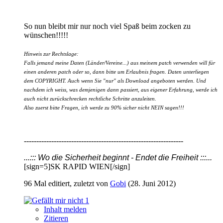
So nun bleibt mir nur noch viel Spaß beim zocken zu
wünschen!!!!!
Hinweis zur Rechtslage:
Falls jemand meine Daten (Länder/Vereine...) aus meinem patch verwenden will für
einen anderen patch oder so, dann bitte um Erlaubnis fragen. Daten unterliegen
dem COPYRIGHT. Auch wenn Sie "nur" als Download angeboten werden. Und
nachdem ich weiss, was demjenigen dann passiert, aus eigener Erfahrung, werde ich
auch nicht zurückschrecken rechtliche Schritte anzuleiten.
Also zuerst bitte Fragen, ich werde zu 90% sicher nicht NEIN sagen!!!
----------------------------------------------------------------
...::: Wo die Sicherheit beginnt - Endet die Freiheit :::...
[sign=5]SK RAPID WIEN[/sign]
96 Mal editiert, zuletzt von
Gobi
(
28. Juni 2012
)
1
Inhalt melden
Zitieren