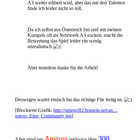
A3 weiter editiert wird, aber das mit den Talenten
finde ich leider nicht so toll.
Da ich selbst aus Österreich bin und mit meinen
Kumpels oft im Netzwerk A3 zocken, macht die
Bewertung das Spiel leider ein wenig
unrealistisch
Aber trotzdem danke für die Arbeit!
Deswegen wartet einfach bis das richtige File fertig ist.
[Blockierte Grafik:
http://smirnoff2.homeip.net/an…
nstoss_Eine_Community.jpg
]
Anstoss
300
Alles rund um
inklusive über