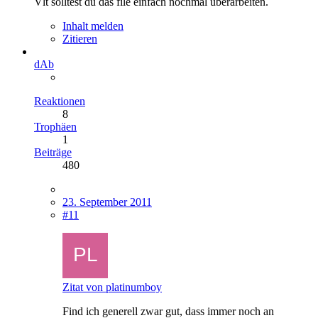
Vlt solltest du das file einfach nochmal überarbeiten.
Inhalt melden
Zitieren
dAb
Reaktionen
8
Trophäen
1
Beiträge
480
23. September 2011
#11
Zitat von platinumboy
Find ich generell zwar gut, dass immer noch an