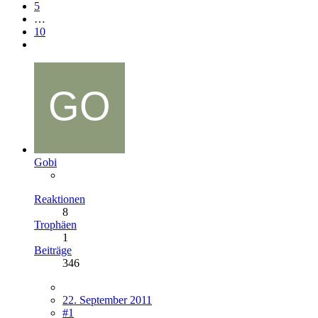
5
…
10
Gobi
Reaktionen
8
Trophäen
1
Beiträge
346
22. September 2011
#1