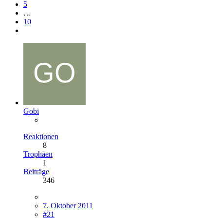
5
…
10
Gobi
Reaktionen
8
Trophäen
1
Beiträge
346
7. Oktober 2011
#21