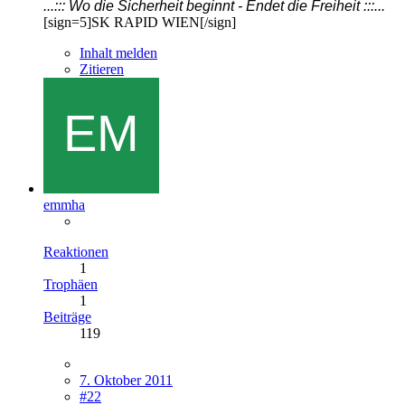
...::: Wo die Sicherheit beginnt - Endet die Freiheit :::...
[sign=5]SK RAPID WIEN[/sign]
Inhalt melden
Zitieren
emmha
Reaktionen
1
Trophäen
1
Beiträge
119
7. Oktober 2011
#22