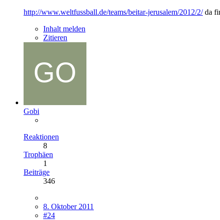
http://www.weltfussball.de/teams/beitar-jerusalem/2012/2/
da fi
Inhalt melden
Zitieren
Gobi
Reaktionen
8
Trophäen
1
Beiträge
346
8. Oktober 2011
#24