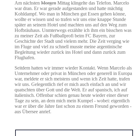
Am nächsten
Morgen
Mittag klingelte das Telefon. Marcelo
war dran. Er war gerade aufgestanden und hatte mächtig
Kohldampf. Wo man in München gut Essen gehen könne,
wollte er wissen und so trafen wir uns eine knappe Stunde
später an seinem Hotel und machten uns auf den Weg zum
Hofbräuhaus. Unmterwegs erzählte ich ihm ein bisschen was
zu meiner Zeit als Fußballprofi beim FC Bayern, zur
Geschichte der Stadt und vielem mehr. Die Zeit verging wie
im Fluge und viel zu schnell musste meine argentinische
Begleitung wieder zurück ins Hotel und dann zurück zum
Flughafen.
Seitdem hatten wir immer wieder Kontakt. Wenn Marcelo als
Unternehmer oder privat in München oder generell in Europa
war, meldete er sich meistens und wenn ich Zeit hatte, trafen
wir uns. Gelegentlich rief er mich auch einfach an und wir
quatschten über Gott und die Welt. Er auf spanisch, ich auf
italienisch. Offenbar schien genau heute wieder einer dieser
Tage zu sein, an dem mich mein Kumpel - wobei: eigentlich
war er über die Jahre fast schon zu einem Freund geworden -
aus Übersee anrief.