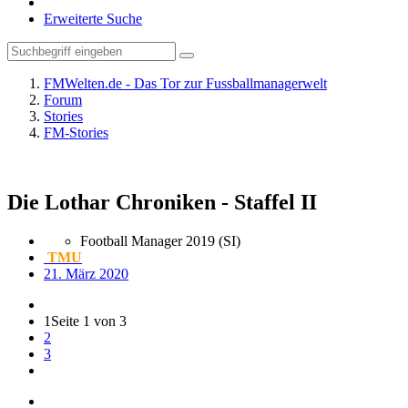
Erweiterte Suche
FMWelten.de - Das Tor zur Fussballmanagerwelt
Forum
Stories
FM-Stories
Die Lothar Chroniken - Staffel II
Football Manager 2019 (SI)
TMU
21. März 2020
1
Seite 1 von 3
2
3