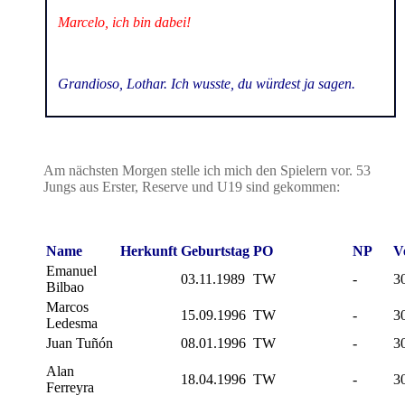
Marcelo, ich bin dabei!
Grandioso, Lothar. Ich wusste, du würdest ja sagen.
Am nächsten Morgen stelle ich mich den Spielern vor. 53
Jungs aus Erster, Reserve und U19 sind gekommen:
Name
Herkunft
Geburtstag
PO
NP
V
Emanuel
03.11.1989
TW
-
3
Bilbao
Marcos
15.09.1996
TW
-
3
Ledesma
Juan Tuñón
08.01.1996
TW
-
3
Alan
18.04.1996
TW
-
3
Ferreyra