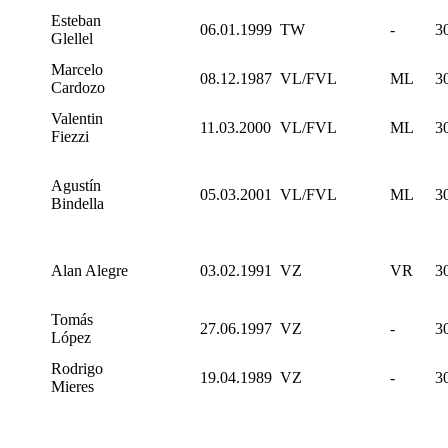
Esteban
06.01.1999
TW
-
3
Glellel
Marcelo
08.12.1987
VL/FVL
ML
3
Cardozo
Valentin
11.03.2000
VL/FVL
ML
3
Fiezzi
Agustín
05.03.2001
VL/FVL
ML
3
Bindella
Alan Alegre
03.02.1991
VZ
VR
3
Tomás
27.06.1997
VZ
-
3
López
Rodrigo
19.04.1989
VZ
-
3
Mieres