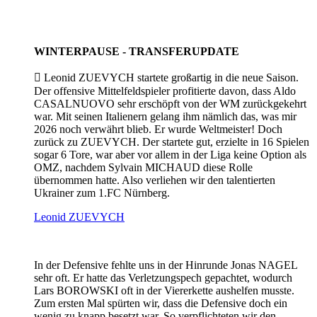
WINTERPAUSE - TRANSFERUPDATE

Leonid ZUEVYCH startete großartig in die neue Saison.
Der offensive Mittelfeldspieler profitierte davon, dass Aldo
CASALNUOVO sehr erschöpft von der WM zurückgekehrt
war. Mit seinen Italienern gelang ihm nämlich das, was mir
2026 noch verwährt blieb. Er wurde Weltmeister! Doch
zurück zu ZUEVYCH. Der startete gut, erzielte in 16 Spielen
sogar 6 Tore, war aber vor allem in der Liga keine Option als
OMZ, nachdem Sylvain MICHAUD diese Rolle
übernommen hatte. Also verliehen wir den talentierten
Ukrainer zum 1.FC Nürnberg.
Leonid ZUEVYCH
In der Defensive fehlte uns in der Hinrunde Jonas NAGEL
sehr oft. Er hatte das Verletzungspech gepachtet, wodurch
Lars BOROWSKI oft in der Viererkette aushelfen musste.
Zum ersten Mal spürten wir, dass die Defensive doch ein
wenig zu knapp besetzt war. So verpflichteten wir den