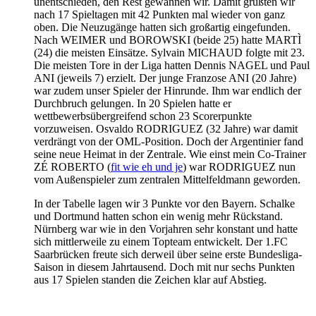
unentschieden, den Rest gewannen wir. Damit grüßten wir
nach 17 Spieltagen mit 42 Punkten mal wieder von ganz
oben. Die Neuzugänge hatten sich großartig eingefunden.
Nach WEIMER und BOROWSKI (beide 25) hatte MARTÌ
(24) die meisten Einsätze. Sylvain MICHAUD folgte mit 23.
Die meisten Tore in der Liga hatten Dennis NAGEL und Paul
ANI (jeweils 7) erzielt. Der junge Franzose ANI (20 Jahre)
war zudem unser Spieler der Hinrunde. Ihm war endlich der
Durchbruch gelungen. In 20 Spielen hatte er
wettbewerbsübergreifend schon 23 Scorerpunkte
vorzuweisen. Osvaldo RODRIGUEZ (32 Jahre) war damit
verdrängt von der OML-Position. Doch der Argentinier fand
seine neue Heimat in der Zentrale. Wie einst mein Co-Trainer
ZÉ ROBERTO (
fit wie eh und je
) war RODRIGUEZ nun
vom Außenspieler zum zentralen Mittelfeldmann geworden.
In der Tabelle lagen wir 3 Punkte vor den Bayern. Schalke
und Dortmund hatten schon ein wenig mehr Rückstand.
Nürnberg war wie in den Vorjahren sehr konstant und hatte
sich mittlerweile zu einem Topteam entwickelt. Der 1.FC
Saarbrücken freute sich derweil über seine erste Bundesliga-
Saison in diesem Jahrtausend. Doch mit nur sechs Punkten
aus 17 Spielen standen die Zeichen klar auf Abstieg.