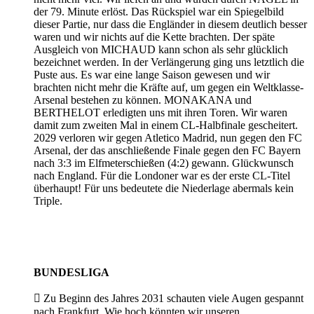
der 79. Minute erlöst. Das Rückspiel war ein Spiegelbild
dieser Partie, nur dass die Engländer in diesem deutlich besser
waren und wir nichts auf die Kette brachten. Der späte
Ausgleich von MICHAUD kann schon als sehr glücklich
bezeichnet werden. In der Verlängerung ging uns letztlich die
Puste aus. Es war eine lange Saison gewesen und wir
brachten nicht mehr die Kräfte auf, um gegen ein Weltklasse-
Arsenal bestehen zu können. MONAKANA und
BERTHELOT erledigten uns mit ihren Toren. Wir waren
damit zum zweiten Mal in einem CL-Halbfinale gescheitert.
2029 verloren wir gegen Atletico Madrid, nun gegen den FC
Arsenal, der das anschließende Finale gegen den FC Bayern
nach 3:3 im Elfmeterschießen (4:2) gewann. Glückwunsch
nach England. Für die Londoner war es der erste CL-Titel
überhaupt! Für uns bedeutete die Niederlage abermals kein
Triple.
BUNDESLIGA

Zu Beginn des Jahres 2031 schauten viele Augen gespannt
nach Frankfurt. Wie hoch könnten wir unseren