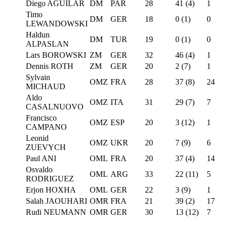
Diego AGUILAR
DM
PAR
28
41 (4)
1
Timo
DM
GER
18
0 (1)
0
LEWANDOWSKI
Haldun
DM
TUR
19
0 (1)
0
ALPASLAN
Lars BOROWSKI
ZM
GER
32
46 (4)
1
Dennis ROTH
ZM
GER
20
2 (7)
1
Sylvain
OMZ
FRA
28
37 (8)
24
MICHAUD
Aldo
OMZ
ITA
31
29 (7)
7
CASALNUOVO
Francisco
OMZ
ESP
20
3 (12)
1
CAMPANO
Leonid
OMZ
UKR
20
7 (9)
6
ZUEVYCH
Paul ANI
OML
FRA
20
37 (4)
14
Osvaldo
OML
ARG
33
22 (11)
5
RODRIGUEZ
Erjon HOXHA
OML
GER
22
3 (9)
1
Salah JAOUHARI
OMR
FRA
21
39 (2)
17
Rudi NEUMANN
OMR
GER
30
13 (12)
7