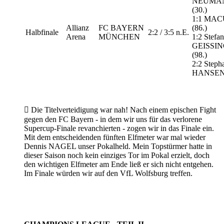
NEUMA
(30.)
1:1 MA
Allianz
FC BAYERN
(86.)
Halbfinale
2:2 / 3:5 n.E.
Arena
MÜNCHEN
1:2 Stefan
GEISSI
(98.)
2:2 Steph
HANSEN 

Die Titelverteidigung war nah! Nach einem epischen Fight
gegen den FC Bayern - in dem wir uns für das verlorene
Supercup-Finale revanchierten - zogen wir in das Finale ein.
Mit dem entscheidenden fünften Elfmeter war mal wieder
Dennis NAGEL unser Pokalheld. Mein Topstürmer hatte in
dieser Saison noch kein einziges Tor im Pokal erzielt, doch
den wichtigen Elfmeter am Ende ließ er sich nicht entgehen.
Im Finale würden wir auf den VfL Wolfsburg treffen.