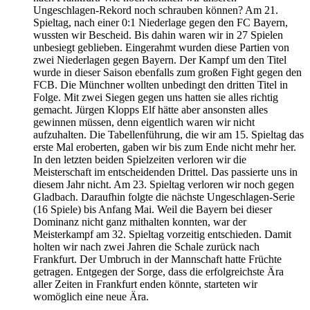
Ungeschlagen-Rekord noch schrauben können? Am 21.
Spieltag, nach einer 0:1 Niederlage gegen den FC Bayern,
wussten wir Bescheid. Bis dahin waren wir in 27 Spielen
unbesiegt geblieben. Eingerahmt wurden diese Partien von
zwei Niederlagen gegen Bayern. Der Kampf um den Titel
wurde in dieser Saison ebenfalls zum großen Fight gegen den
FCB. Die Münchner wollten unbedingt den dritten Titel in
Folge. Mit zwei Siegen gegen uns hatten sie alles richtig
gemacht. Jürgen Klopps Elf hätte aber ansonsten alles
gewinnen müssen, denn eigentlich waren wir nicht
aufzuhalten. Die Tabellenführung, die wir am 15. Spieltag das
erste Mal eroberten, gaben wir bis zum Ende nicht mehr her.
In den letzten beiden Spielzeiten verloren wir die
Meisterschaft im entscheidenden Drittel. Das passierte uns in
diesem Jahr nicht. Am 23. Spieltag verloren wir noch gegen
Gladbach. Daraufhin folgte die nächste Ungeschlagen-Serie
(16 Spiele) bis Anfang Mai. Weil die Bayern bei dieser
Dominanz nicht ganz mithalten konnten, war der
Meisterkampf am 32. Spieltag vorzeitig entschieden. Damit
holten wir nach zwei Jahren die Schale zurück nach
Frankfurt. Der Umbruch in der Mannschaft hatte Früchte
getragen. Entgegen der Sorge, dass die erfolgreichste Ära
aller Zeiten in Frankfurt enden könnte, starteten wir
womöglich eine neue Ära.