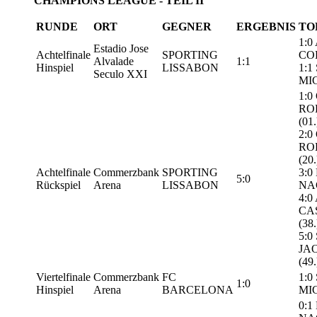
CHAMPIONS LEAGUE - TEIL II
RUNDE
ORT
GEGNER
ERGEBNIS
TO
1:0
Estadio Jose
Achtelfinale
SPORTING
COE
Alvalade
1:1
Hinspiel
LISSABON
1:1
Seculo XXI
MIC
1:0
RO
(01.
2:0
RO
(20.
Achtelfinale
Commerzbank
SPORTING
3:0
5:0
Rückspiel
Arena
LISSABON
NAG
4:0
CA
(38.
5:0
JA
(49.
Viertelfinale
Commerzbank
FC
1:0
1:0
Hinspiel
Arena
BARCELONA
MIC
0:1