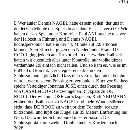
(91.)

Wer außer Dennis NAGEL hätte es sein sollen, der uns in
der letzten Minute des Spiels in absolute Ekstase versetzt? Wir
hatten dieses Spiel unter Kontrolle. Paul ANI brachte uns vor
der Halbzeit in Führung und Dennis NAGEL
höchstpersönlich hätte in der 44. Minute auf 2:0 erhöhen
können. Sein Elfmeter gegen den Niederländer Frank DE
ROOIJ ging jedoch am Tor vorbei. In der zweiten Halbzeit
hatten wir eigentlich alles unter Kontrolle, nur wollte dieses
verdammte 2:0 einfach nicht fallen. Und so kam es, wie es im
Fußball oft kommt: Der Gegner erstarkte in den
Schlussminuten plötzlich. Dass dieses Erstarken nicht belohnt
wurde, war unserem Pressing zu verdanken. Kurz vor Schluss
spielte Verteidiger Jonathan JOSÉ einen durch das Pressing
von CASALNUOVO erzwungenen Rückpass zu DE
ROOIJ. Der will auf JOSÉ zurückspielen, Rudi NEUMANN
erobert den Ball passt zu NAGEL und mein Wunderstürmer
sieht, dass DE ROOIJ zu weit vor dem Tor steht, reagiert
blitzschnell und lupft die Kugel aus 35 Metern Entfernung ins
Netz. Das war der Schlusspunkt unserer Saison. Der
Schlusspunkt zum zweiten Double meiner Karriere nach
2026.