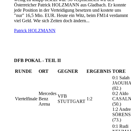
Österreicher Patrick HOLZMANN aus Gladbach. Er konnte
jede Position in der Verteidigung besetzen und kostete uns
"nur" 16,5 Mio. EUR. Heute ein Witz, beim FM14 verdammt
viel Geld. Wie sich Zeiten doch ändern...
Patrick HOLZMANN
DFB POKAL - TEIL II
RUNDE
ORT
GEGNER
ERGEBNIS
TORE
0:1 Salah
JAOUHA
(02.)
Mercedes
0:2 Aldo
VFB
Viertelfinale
Benz
1:2
CASAL
STUTTGART
Arena
(50.)
1:2 Andre
SÖRENS
(73.)
0:1 Rudi