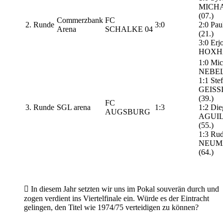
MICH
(07.)
Commerzbank
FC
2. Runde
3:0
2:0 Pau
Arena
SCHALKE 04
(21.)
3:0 Erj
HOXHA
1:0 Mic
NEBEL 
1:1 Ste
GEISS
(39.)
FC
3. Runde
SGL arena
1:3
1:2 Die
AUGSBURG
AGUI
(55.)
1:3 Rud
NEUM
(64.)

In diesem Jahr setzten wir uns im Pokal souverän durch und
zogen verdient ins Viertelfinale ein. Würde es der Eintracht
gelingen, den Titel wie 1974/75 verteidigen zu können?