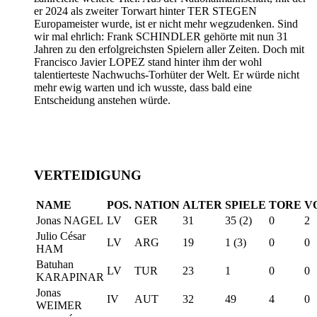
er 2024 als zweiter Torwart hinter TER STEGEN
Europameister wurde, ist er nicht mehr wegzudenken. Sind
wir mal ehrlich: Frank SCHINDLER gehörte mit nun 31
Jahren zu den erfolgreichsten Spielern aller Zeiten. Doch mit
Francisco Javier LOPEZ stand hinter ihm der wohl
talentierteste Nachwuchs-Torhüter der Welt. Er würde nicht
mehr ewig warten und ich wusste, dass bald eine
Entscheidung anstehen würde.
VERTEIDIGUNG
NAME
POS.
NATION
ALTER
SPIELE
TORE
V
Jonas NAGEL
LV
GER
31
35 (2)
0
2
Julio César
LV
ARG
19
1 (3)
0
0
HAM
Batuhan
LV
TUR
23
1
0
0
KARAPINAR
Jonas
IV
AUT
32
49
4
0
WEIMER