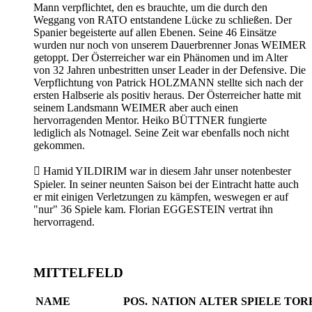
Mann verpflichtet, den es brauchte, um die durch den
Weggang von RATO entstandene Lücke zu schließen. Der
Spanier begeisterte auf allen Ebenen. Seine 46 Einsätze
wurden nur noch von unserem Dauerbrenner Jonas WEIMER
getoppt. Der Österreicher war ein Phänomen und im Alter
von 32 Jahren unbestritten unser Leader in der Defensive. Die
Verpflichtung von Patrick HOLZMANN stellte sich nach der
ersten Halbserie als positiv heraus. Der Österreicher hatte mit
seinem Landsmann WEIMER aber auch einen
hervorragenden Mentor. Heiko BÜTTNER fungierte
lediglich als Notnagel. Seine Zeit war ebenfalls noch nicht
gekommen.

Hamid YILDIRIM war in diesem Jahr unser notenbester
Spieler. In seiner neunten Saison bei der Eintracht hatte auch
er mit einigen Verletzungen zu kämpfen, weswegen er auf
"nur" 36 Spiele kam. Florian EGGESTEIN vertrat ihn
hervorragend.
MITTELFELD
NAME
POS.
NATION
ALTER
SPIELE
TOR