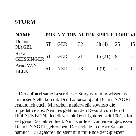
STURM
NAME
POS.
NATION
ALTER
SPIELE
TORE
V
Dennis
ST
GER
32
38 (4)
25
15
NAGEL
Stefan
ST
GER
21
15 (21)
9
8
GEISSINGER
Arno VAN
ST
NED
23
1 (9)
2
1
BEEK

Der aufmerksame Leser dieser Story wird nun wissen, was
an dieser Stelle kommt. Den Lobgesang auf Dennis NAGEL
erspare ich euch. Mir gehen mittlerweile sowieso die
Superlative aus. Nein, es geht um den Rekord von Bernd
HÖLZENBEIN, den dieser mit 160 Ligatoren seit 1981, also
seit genau 50 Jahren hielt. Nun wurde er von einem gewissen
Dennis NAGEL gebrochen. Der erzielte in dieser Saison
nämlich 17 Ligatore und steht nun mit Ende der Spielzeit