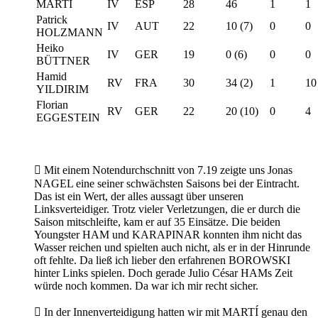
MARTÍ
IV
ESP
28
46
1
1
Patrick
IV
AUT
22
10 (7)
0
0
HOLZMANN
Heiko
IV
GER
19
0 (6)
0
0
BÜTTNER
Hamid
RV
FRA
30
34 (2)
1
10
YILDIRIM
Florian
RV
GER
22
20 (10)
0
4
EGGESTEIN

Mit einem Notendurchschnitt von 7.19 zeigte uns Jonas
NAGEL eine seiner schwächsten Saisons bei der Eintracht.
Das ist ein Wert, der alles aussagt über unseren
Linksverteidiger. Trotz vieler Verletzungen, die er durch die
Saison mitschleifte, kam er auf 35 Einsätze. Die beiden
Youngster HAM und KARAPINAR konnten ihm nicht das
Wasser reichen und spielten auch nicht, als er in der Hinrunde
oft fehlte. Da ließ ich lieber den erfahrenen BOROWSKI
hinter Links spielen. Doch gerade Julio César HAMs Zeit
würde noch kommen. Da war ich mir recht sicher.

In der Innenverteidigung hatten wir mit MARTÍ genau den