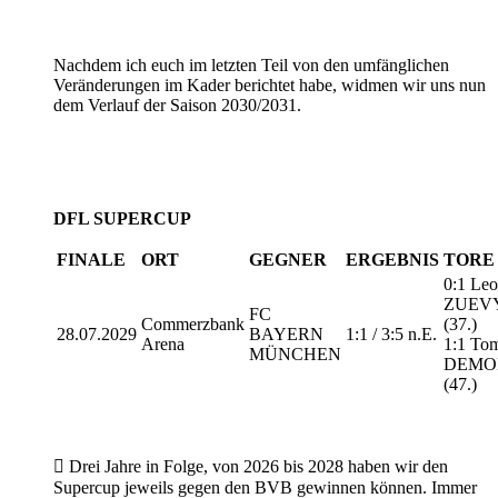
Nachdem ich euch im letzten Teil von den umfänglichen
Veränderungen im Kader berichtet habe, widmen wir uns nun
dem Verlauf der Saison 2030/2031.
DFL SUPERCUP
FINALE
ORT
GEGNER
ERGEBNIS
TORE
0:1 Leo
ZUEV
FC
Commerzbank
(37.)
28.07.2029
BAYERN
1:1 / 3:5 n.E.
Arena
1:1 To
MÜNCHEN
DEMO
(47.)

Drei Jahre in Folge, von 2026 bis 2028 haben wir den
Supercup jeweils gegen den BVB gewinnen können. Immer