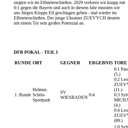
siegten wir im Elfmeterschießen. 2029 verloren wir knapp mit
0:1 gegen die Bayern und auch in diesem Jahr mussten wir
uns Jürgen Klopps Elf geschlagen geben - mal wieder im
Elfmeterschießen. Der junge Ukrainer ZUEVYCH deutete
mit einem Tor sein großes Potenzial an.
DFB POKAL - TEIL I
RUNDE
ORT
GEGNER
ERGEBNIS
TORE
0:1 Pau
(5.)
0:2 Leo
ZUEV
Helmut-
(11.)
SV
1. Runde
Schön-
0:4
0:3 Syl
WIESBADEN
Sportpark
MICH
(4.)
0:4 Leo
ZUEV
(89.)
1:0 Syl