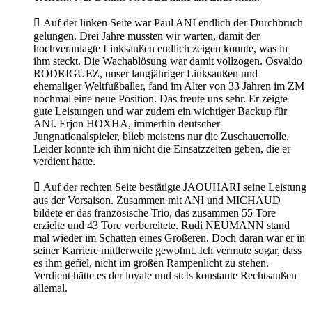

Auf der linken Seite war Paul ANI endlich der Durchbruch
gelungen. Drei Jahre mussten wir warten, damit der
hochveranlagte Linksaußen endlich zeigen konnte, was in
ihm steckt. Die Wachablösung war damit vollzogen. Osvaldo
RODRIGUEZ, unser langjähriger Linksaußen und
ehemaliger Weltfußballer, fand im Alter von 33 Jahren im ZM
nochmal eine neue Position. Das freute uns sehr. Er zeigte
gute Leistungen und war zudem ein wichtiger Backup für
ANI. Erjon HOXHA, immerhin deutscher
Jungnationalspieler, blieb meistens nur die Zuschauerrolle.
Leider konnte ich ihm nicht die Einsatzzeiten geben, die er
verdient hatte.

Auf der rechten Seite bestätigte JAOUHARI seine Leistung
aus der Vorsaison. Zusammen mit ANI und MICHAUD
bildete er das französische Trio, das zusammen 55 Tore
erzielte und 43 Tore vorbereitete. Rudi NEUMANN stand
mal wieder im Schatten eines Größeren. Doch daran war er in
seiner Karriere mittlerweile gewohnt. Ich vermute sogar, dass
es ihm gefiel, nicht im großen Rampenlicht zu stehen.
Verdient hätte es der loyale und stets konstante Rechtsaußen
allemal.