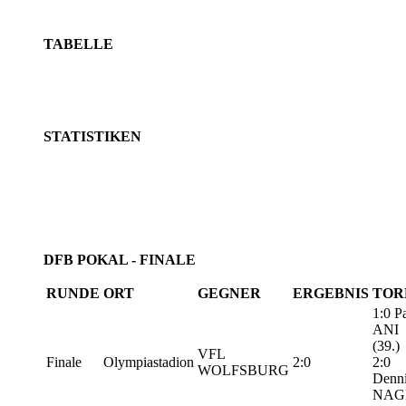
TABELLE
STATISTIKEN
DFB POKAL - FINALE
RUNDE
ORT
GEGNER
ERGEBNIS
TOR
1:0 P
ANI
(39.)
VFL
Finale
Olympiastadion
2:0
2:0
WOLFSBURG
Denn
NAG