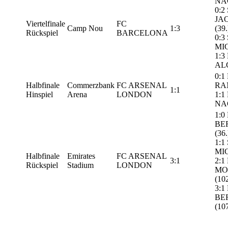
NAG
0:2
JA
Viertelfinale
FC
Camp Nou
1:3
(39.
Rückspiel
BARCELONA
0:3
MIC
1:3 
ALC
0:1
Halbfinale
Commerzbank
FC ARSENAL
RAN
1:1
Hinspiel
Arena
LONDON
1:1
NAG
1:0
BE
(36.
1:1
MIC
Halbfinale
Emirates
FC ARSENAL
3:1
2:1
Rückspiel
Stadium
LONDON
MO
(102
3:1
BE
(107