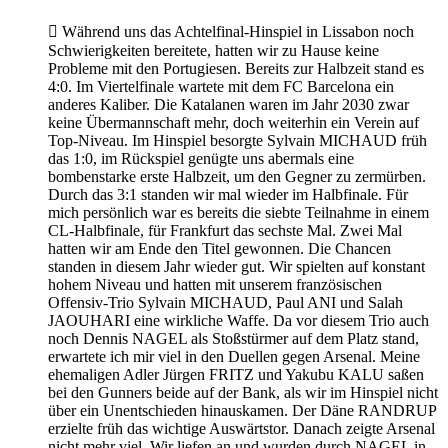

Während uns das Achtelfinal-Hinspiel in Lissabon noch
Schwierigkeiten bereitete, hatten wir zu Hause keine
Probleme mit den Portugiesen. Bereits zur Halbzeit stand es
4:0. Im Viertelfinale wartete mit dem FC Barcelona ein
anderes Kaliber. Die Katalanen waren im Jahr 2030 zwar
keine Übermannschaft mehr, doch weiterhin ein Verein auf
Top-Niveau. Im Hinspiel besorgte Sylvain MICHAUD früh
das 1:0, im Rückspiel genügte uns abermals eine
bombenstarke erste Halbzeit, um den Gegner zu zermürben.
Durch das 3:1 standen wir mal wieder im Halbfinale. Für
mich persönlich war es bereits die siebte Teilnahme in einem
CL-Halbfinale, für Frankfurt das sechste Mal. Zwei Mal
hatten wir am Ende den Titel gewonnen. Die Chancen
standen in diesem Jahr wieder gut. Wir spielten auf konstant
hohem Niveau und hatten mit unserem französischen
Offensiv-Trio Sylvain MICHAUD, Paul ANI und Salah
JAOUHARI eine wirkliche Waffe. Da vor diesem Trio auch
noch Dennis NAGEL als Stoßstürmer auf dem Platz stand,
erwartete ich mir viel in den Duellen gegen Arsenal. Meine
ehemaligen Adler Jürgen FRITZ und Yakubu KALU saßen
bei den Gunners beide auf der Bank, als wir im Hinspiel nicht
über ein Unentschieden hinauskamen. Der Däne RANDRUP
erzielte früh das wichtige Auswärtstor. Danach zeigte Arsenal
nicht mehr viel. Wir liefen an und wurden durch NAGEL in