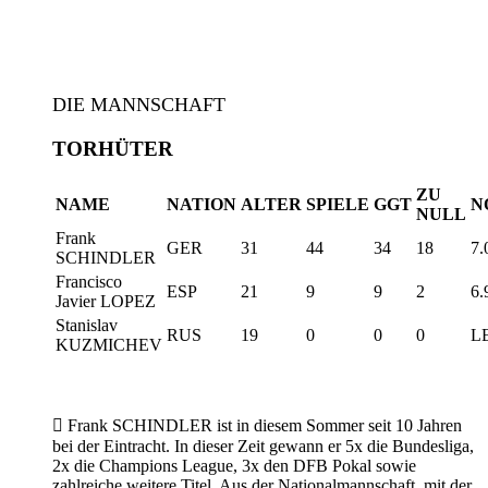
DIE MANNSCHAFT
TORHÜTER
ZU
NAME
NATION
ALTER
SPIELE
GGT
N
NULL
Frank
GER
31
44
34
18
7.
SCHINDLER
Francisco
ESP
21
9
9
2
6.
Javier LOPEZ
Stanislav
RUS
19
0
0
0
L
KUZMICHEV

Frank SCHINDLER ist in diesem Sommer seit 10 Jahren
bei der Eintracht. In dieser Zeit gewann er 5x die Bundesliga,
2x die Champions League, 3x den DFB Pokal sowie
zahlreiche weitere Titel. Aus der Nationalmannschaft, mit der