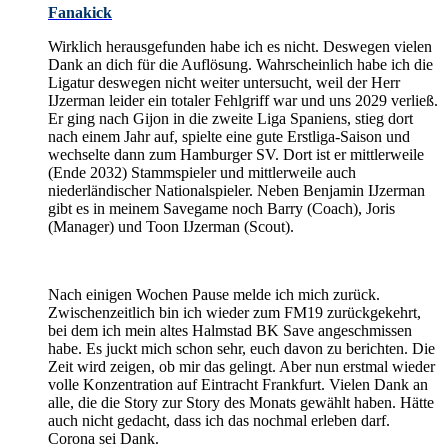
Fanakick
Wirklich herausgefunden habe ich es nicht. Deswegen vielen
Dank an dich für die Auflösung. Wahrscheinlich habe ich die
Ligatur deswegen nicht weiter untersucht, weil der Herr
IJzerman leider ein totaler Fehlgriff war und uns 2029 verließ.
Er ging nach Gijon in die zweite Liga Spaniens, stieg dort
nach einem Jahr auf, spielte eine gute Erstliga-Saison und
wechselte dann zum Hamburger SV. Dort ist er mittlerweile
(Ende 2032) Stammspieler und mittlerweile auch
niederländischer Nationalspieler. Neben Benjamin IJzerman
gibt es in meinem Savegame noch Barry (Coach), Joris
(Manager) und Toon IJzerman (Scout).
Nach einigen Wochen Pause melde ich mich zurück.
Zwischenzeitlich bin ich wieder zum FM19 zurückgekehrt,
bei dem ich mein altes Halmstad BK Save angeschmissen
habe. Es juckt mich schon sehr, euch davon zu berichten. Die
Zeit wird zeigen, ob mir das gelingt. Aber nun erstmal wieder
volle Konzentration auf Eintracht Frankfurt. Vielen Dank an
alle, die die Story zur Story des Monats gewählt haben. Hätte
auch nicht gedacht, dass ich das nochmal erleben darf.
Corona sei Dank.