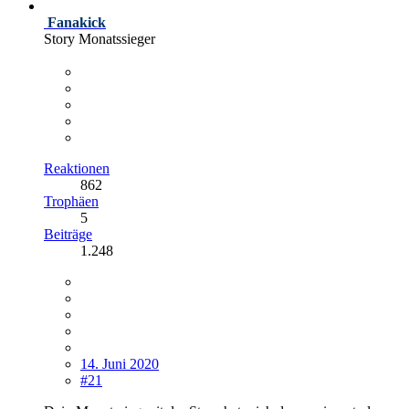
Fanakick
Story Monatssieger
Reaktionen
862
Trophäen
5
Beiträge
1.248
14. Juni 2020
#21