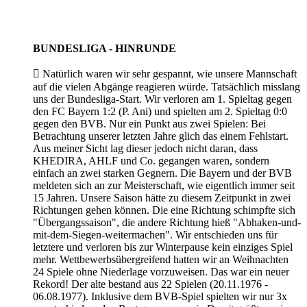
BUNDESLIGA - HINRUNDE

Natürlich waren wir sehr gespannt, wie unsere Mannschaft
auf die vielen Abgänge reagieren würde. Tatsächlich misslang
uns der Bundesliga-Start. Wir verloren am 1. Spieltag gegen
den FC Bayern 1:2 (P. Ani) und spielten am 2. Spieltag 0:0
gegen den BVB. Nur ein Punkt aus zwei Spielen: Bei
Betrachtung unserer letzten Jahre glich das einem Fehlstart.
Aus meiner Sicht lag dieser jedoch nicht daran, dass
KHEDIRA, AHLF und Co. gegangen waren, sondern
einfach an zwei starken Gegnern. Die Bayern und der BVB
meldeten sich an zur Meisterschaft, wie eigentlich immer seit
15 Jahren. Unsere Saison hätte zu diesem Zeitpunkt in zwei
Richtungen gehen können. Die eine Richtung schimpfte sich
"Übergangssaison", die andere Richtung hieß "Abhaken-und-
mit-dem-Siegen-weitermachen". Wir entschieden uns für
letztere und verloren bis zur Winterpause kein einziges Spiel
mehr. Wettbewerbsübergreifend hatten wir an Weihnachten
24 Spiele ohne Niederlage vorzuweisen. Das war ein neuer
Rekord! Der alte bestand aus 22 Spielen (20.11.1976 -
06.08.1977). Inklusive dem BVB-Spiel spielten wir nur 3x