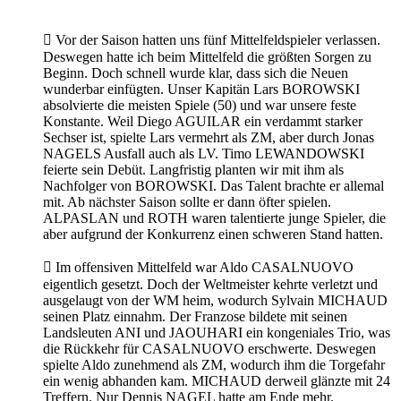

Vor der Saison hatten uns fünf Mittelfeldspieler verlassen.
Deswegen hatte ich beim Mittelfeld die größten Sorgen zu
Beginn. Doch schnell wurde klar, dass sich die Neuen
wunderbar einfügten. Unser Kapitän Lars BOROWSKI
absolvierte die meisten Spiele (50) und war unsere feste
Konstante. Weil Diego AGUILAR ein verdammt starker
Sechser ist, spielte Lars vermehrt als ZM, aber durch Jonas
NAGELS Ausfall auch als LV. Timo LEWANDOWSKI
feierte sein Debüt. Langfristig planten wir mit ihm als
Nachfolger von BOROWSKI. Das Talent brachte er allemal
mit. Ab nächster Saison sollte er dann öfter spielen.
ALPASLAN und ROTH waren talentierte junge Spieler, die
aber aufgrund der Konkurrenz einen schweren Stand hatten.

Im offensiven Mittelfeld war Aldo CASALNUOVO
eigentlich gesetzt. Doch der Weltmeister kehrte verletzt und
ausgelaugt von der WM heim, wodurch Sylvain MICHAUD
seinen Platz einnahm. Der Franzose bildete mit seinen
Landsleuten ANI und JAOUHARI ein kongeniales Trio, was
die Rückkehr für CASALNUOVO erschwerte. Deswegen
spielte Aldo zunehmend als ZM, wodurch ihm die Torgefahr
ein wenig abhanden kam. MICHAUD derweil glänzte mit 24
Treffern. Nur Dennis NAGEL hatte am Ende mehr.