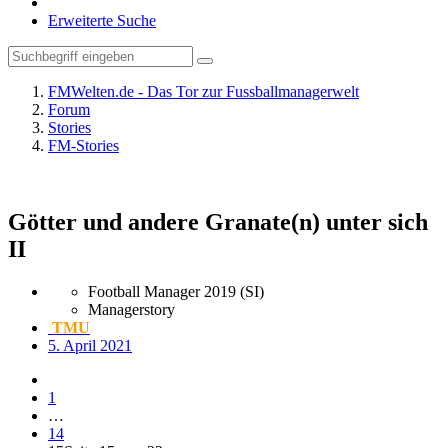
Erweiterte Suche
FMWelten.de - Das Tor zur Fussballmanagerwelt
Forum
Stories
FM-Stories
Götter und andere Granate(n) unter sich
II
Football Manager 2019 (SI)
Managerstory
TMU
5. April 2021
1
…
14