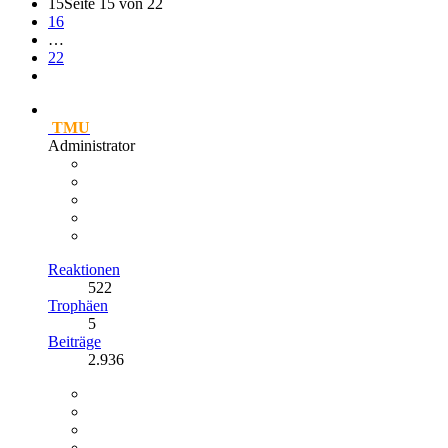
15
Seite 15 von 22
16
…
22
TMU
Administrator
Reaktionen
522
Trophäen
5
Beiträge
2.936