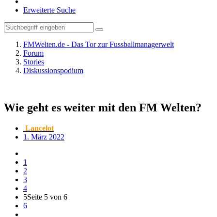
Erweiterte Suche
FMWelten.de - Das Tor zur Fussballmanagerwelt
Forum
Stories
Diskussionspodium
Wie geht es weiter mit den FM Welten?
Lancelot
1. März 2022
1
2
3
4
5
Seite 5 von 6
6