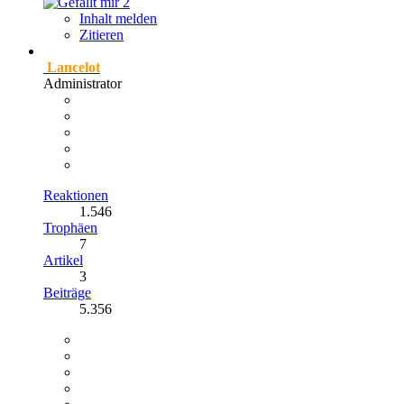
2
Inhalt melden
Zitieren
Lancelot
Administrator
Reaktionen
1.546
Trophäen
7
Artikel
3
Beiträge
5.356