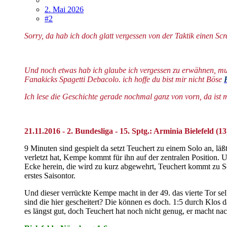
2. Mai 2026
#2
Sorry, da hab ich doch glatt vergessen von der Taktik einen Scr
Und noch etwas hab ich glaube ich vergessen zu erwähnen, mus
Fanakicks Spagetti Debacolo. ich hoffe du bist mir nicht Böse
Ich lese die Geschichte gerade nochmal ganz von vorn, da ist mi
21.11.2016 - 2. Bundesliga - 15. Sptg.: Arminia Bielefeld (1
9 Minuten sind gespielt da setzt Teuchert zu einem Solo an, läß
verletzt hat, Kempe kommt für ihn auf der zentralen Position. 
Ecke herein, die wird zu kurz abgewehrt, Teuchert kommt zu Sc
erstes Saisontor.
Und dieser verrückte Kempe macht in der 49. das vierte Tor sel
sind die hier gescheitert? Die können es doch. 1:5 durch Klos d
es längst gut, doch Teuchert hat noch nicht genug, er macht na