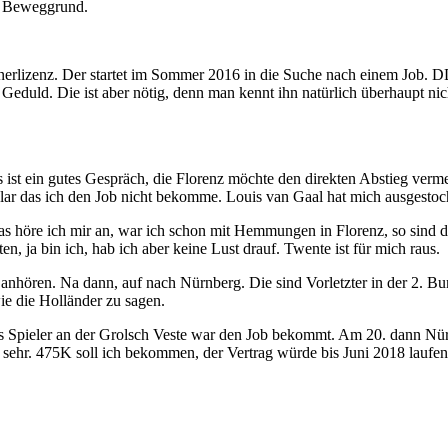
in Beweggrund.
ainerlizenz. Der startet im Sommer 2016 in die Suche nach einem Job.
 Geduld. Die ist aber nötig, denn man kennt ihn natürlich überhaupt ni
 ist ein gutes Gespräch, die Florenz möchte den direkten Abstieg vermei
t klar das ich den Job nicht bekomme. Louis van Gaal hat mich ausgestoc
 höre ich mir an, war ich schon mit Hemmungen in Florenz, so sind dies
n, ja bin ich, hab ich aber keine Lust drauf. Twente ist für mich raus.
hören. Na dann, auf nach Nürnberg. Die sind Vorletzter in der 2. Bun
ie die Holländer zu sagen.
als Spieler an der Grolsch Veste war den Job bekommt. Am 20. dann Nü
 sehr. 475K soll ich bekommen, der Vertrag würde bis Juni 2018 laufen,