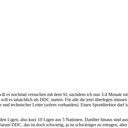
ill es nochmal versuchen mit dem SI, nachdem ich nun 3-4 Monate mit
d will es tatsächlich als DDC starten. Für alle die jetzt überlegen müs
und technischer Leiter (sofern vorhanden). Einen Sportdirektor darf i
iden Ligen, also kurz 10 Ligen aus 5 Nationen. Darüber hinaus sind au
rum DDC, das ist doch schwierig, ja ist schwieriger zu ertragen, aber e