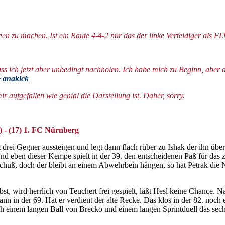
een zu machen. Ist ein Raute 4-4-2 nur das der linke Verteidiger als FL
s ich jetzt aber unbedingt nachholen. Ich habe mich zu Beginn, aber 
Fanakick
r aufgefallen wie genial die Darstellung ist. Daher, sorry.
3) - (17) 1. FC Nürnberg
t drei Gegner aussteigen und legt dann flach rüber zu Ishak der ihn übe
Und eben dieser Kempe spielt in der 39. den entscheidenen Paß für das
huß, doch der bleibt an einem Abwehrbein hängen, so hat Petrak die Na
bst, wird herrlich von Teuchert frei gespielt, läßt Hesl keine Chance.
ann in der 69. Hat er verdient der alte Recke. Das klos in der 82. noch 
ch einem langen Ball von Brecko und einem langen Sprintduell das sech