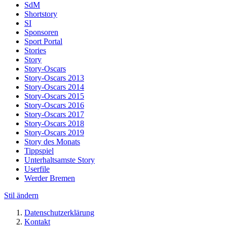
SdM
Shortstory
SI
Sponsoren
Sport Portal
Stories
Story
Story-Oscars
Story-Oscars 2013
Story-Oscars 2014
Story-Oscars 2015
Story-Oscars 2016
Story-Oscars 2017
Story-Oscars 2018
Story-Oscars 2019
Story des Monats
Tippspiel
Unterhaltsamste Story
Userfile
Werder Bremen
Stil ändern
Datenschutzerklärung
Kontakt