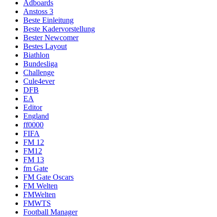
Adboards
Anstoss 3
Beste Einleitung
Beste Kadervorstellung
Bester Newcomer
Bestes Layout
Biathlon
Bundesliga
Challenge
Cule4ever
DFB
EA
Editor
England
ff0000
FIFA
FM 12
FM12
FM 13
fm Gate
FM Gate Oscars
FM Welten
FMWelten
FMWTS
Football Manager