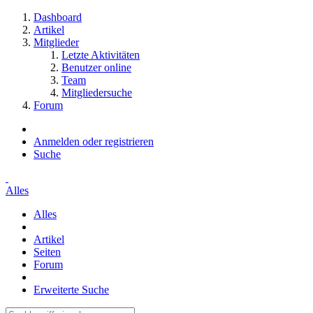
Dashboard
Artikel
Mitglieder
Letzte Aktivitäten
Benutzer online
Team
Mitgliedersuche
Forum
Anmelden oder registrieren
Suche
Alles
Alles
Artikel
Seiten
Forum
Erweiterte Suche