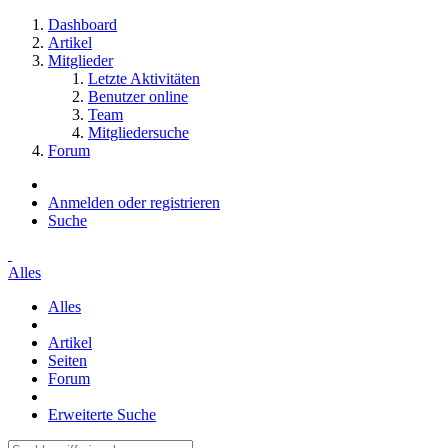
Dashboard
Artikel
Mitglieder
Letzte Aktivitäten
Benutzer online
Team
Mitgliedersuche
Forum
Anmelden oder registrieren
Suche
Alles
Alles
Artikel
Seiten
Forum
Erweiterte Suche