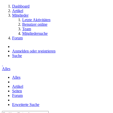
Dashboard
Artikel
Mitglieder
Letzte Aktivitäten
Benutzer online
Team
Mitgliedersuche
Forum
Anmelden oder registrieren
Suche
Alles
Alles
Artikel
Seiten
Forum
Erweiterte Suche