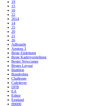
19
15
16
22
2014
14
25
20
21
26
Adboards
Anstoss 3
Beste Einleitung
Beste Kadervorstellung
Bester Newcomer
Bestes Layout
Biathlon
Bundesliga
Challenge
Cule4ever
DFB
EA
Editor
England
ff0000