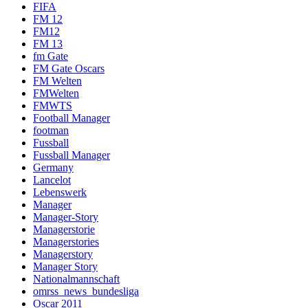
FIFA
FM 12
FM12
FM 13
fm Gate
FM Gate Oscars
FM Welten
FMWelten
FMWTS
Football Manager
footman
Fussball
Fussball Manager
Germany
Lancelot
Lebenswerk
Manager
Manager-Story
Managerstorie
Managerstories
Managerstory
Manager Story
Nationalmannschaft
omrss_news_bundesliga
Oscar 2011