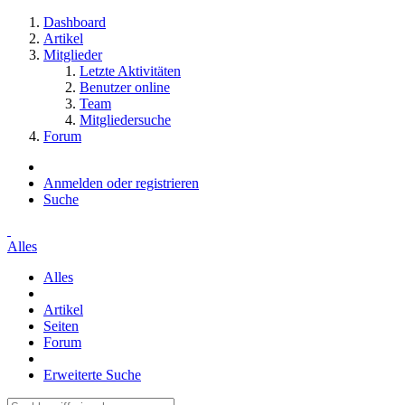
Dashboard
Artikel
Mitglieder
Letzte Aktivitäten
Benutzer online
Team
Mitgliedersuche
Forum
Anmelden oder registrieren
Suche
Alles
Alles
Artikel
Seiten
Forum
Erweiterte Suche