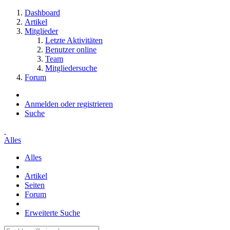
Dashboard
Artikel
Mitglieder
Letzte Aktivitäten
Benutzer online
Team
Mitgliedersuche
Forum
Anmelden oder registrieren
Suche
Alles
Alles
Artikel
Seiten
Forum
Erweiterte Suche