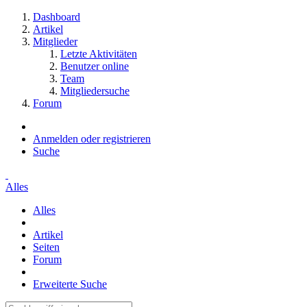
Dashboard
Artikel
Mitglieder
Letzte Aktivitäten
Benutzer online
Team
Mitgliedersuche
Forum
Anmelden oder registrieren
Suche
Alles
Alles
Artikel
Seiten
Forum
Erweiterte Suche