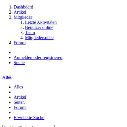
Dashboard
Artikel
Mitglieder
Letzte Aktivitäten
Benutzer online
Team
Mitgliedersuche
Forum
Anmelden oder registrieren
Suche
Alles
Alles
Artikel
Seiten
Forum
Erweiterte Suche