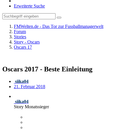
Erweiterte Suche
FMWelten.de - Das Tor zur Fussballmanagerwelt
Forum
Stories
Story - Oscars
Oscars 17
Oscars 2017 - Beste Einleitung
siika04
21. Februar 2018
siika04
Story Monatssieger