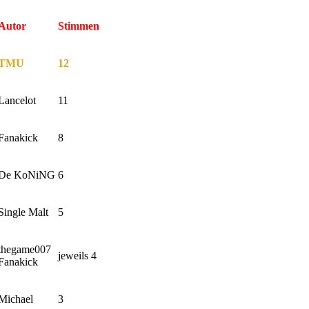
Autor
Stimmen
TMU
12
Lancelot
11
Fanakick
8
De KoNiNG
6
Single Malt
5
thegame007
jeweils 4
Fanakick
Michael
3