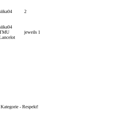
siika04
2
siika04
TMU
jeweils 1
Lancelot
Kategorie - Respekt!